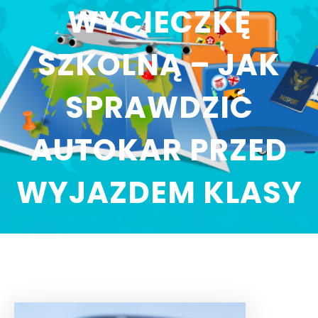
WYCIECZKĘ
SZKOLNĄ – JAK
SPRAWDZIĆ
AUTOKAR PRZED
WYJAZDEM KLASY