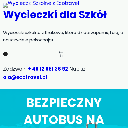
Przejdź
Wycieczki dla Szkół
do
treści
Wycieczki szkolne z Krakowa, które dzieci zapamiętają, a
nauczyciele pokochają!
Zadzwoń:
+ 48 12 681 36 92
Napisz:
ola@ecotravel.pl
BEZPIECZNY
AUTOBUS NA