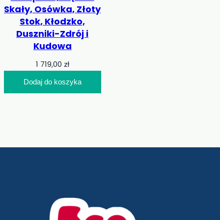
Skały, Osówka, Złoty
Stok, Kłodzko,
Duszniki-Zdrój i
Kudowa
1 719,00
zł
Dodaj do koszyka