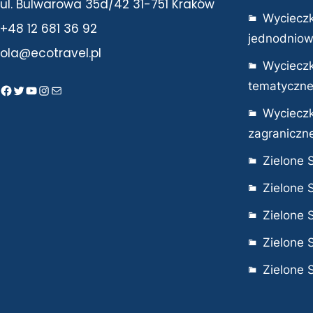
ul. Bulwarowa 35d/42 31-751 Kraków
Wycieczk
+48 12 681 36 92
jednodnio
ola@ecotravel.pl
Wycieczk
tematyczn
Facebook
Twitter
YouTube
Instagram
Mail
Wycieczk
zagraniczn
Zielone 
Zielone 
Zielone 
Zielone 
Zielone 