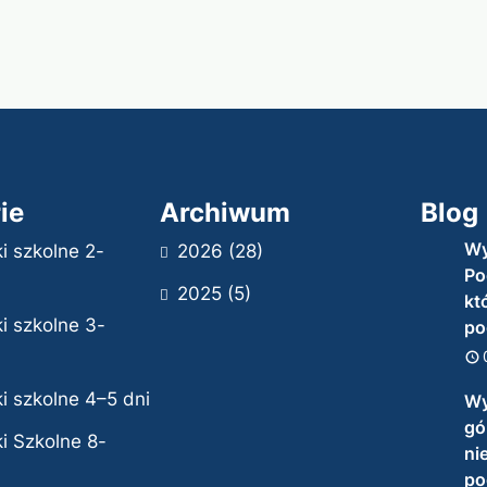
ie
Archiwum
Blog
Wy
i szkolne 2-
2026
(28)
Po
2025
(5)
kt
i szkolne 3-
po
i szkolne 4–5 dni
Wy
gór
i Szkolne 8-
ni
po