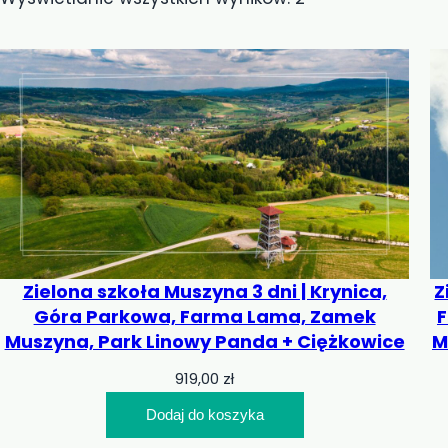
Zielona szkoła Muszyna 3 dni | Krynica,
Z
Góra Parkowa, Farma Lama, Zamek
F
Muszyna, Park Linowy Panda + Ciężkowice
M
919,00
zł
Dodaj do koszyka