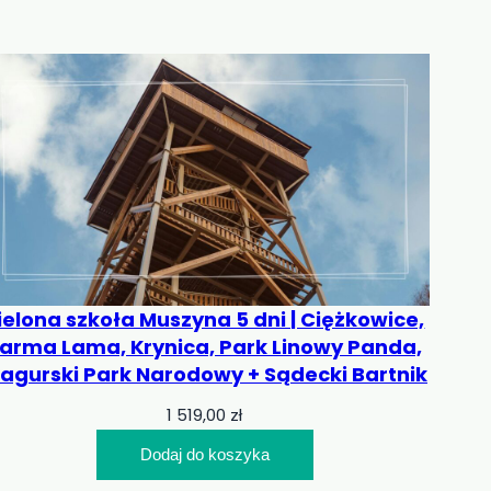
ielona szkoła Muszyna 5 dni | Ciężkowice,
arma Lama, Krynica, Park Linowy Panda,
agurski Park Narodowy + Sądecki Bartnik
1 519,00
zł
Dodaj do koszyka