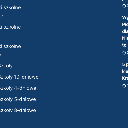
i szkolne
we
Wy
Pi
i szkolne
dl
e
Ni
to
i szkolne
e
5 
Szkoły
kl
Szkoły 10-dniowe
Kr
Szkoły 4-dniowe
Szkoły 5-dniowe
Szkoły 8-dniowe