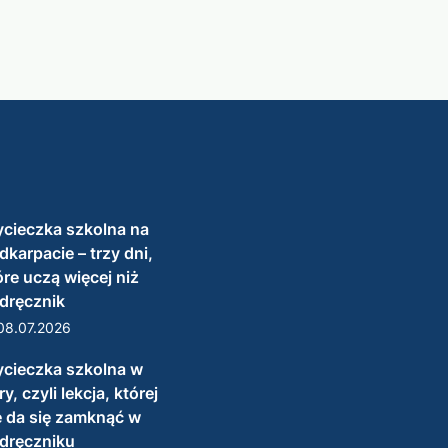
cieczka szkolna na
dkarpacie – trzy dni,
óre uczą więcej niż
dręcznik
08.07.2026
cieczka szkolna w
y, czyli lekcja, której
e da się zamknąć w
dręczniku