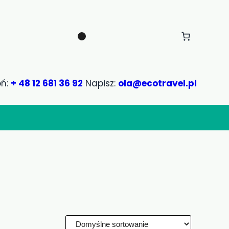
ń:
+ 48 12 681 36 92
Napisz:
ola@ecotravel.pl