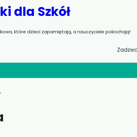
i dla Szkół
akowa, które dzieci zapamiętają, a nauczyciele pokochają!
Zadzwo
”
a