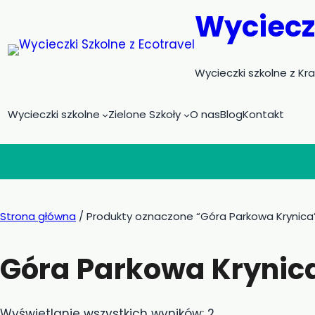
Przejdź
Wycieczk
do
treści
Wycieczki szkolne z Kr
Wycieczki szkolne
Zielone Szkoły
O nas
Blog
Kontakt
Strona główna
/ Produkty oznaczone “Góra Parkowa Krynica
Góra Parkowa Krynic
Wyświetlanie wszystkich wyników: 2