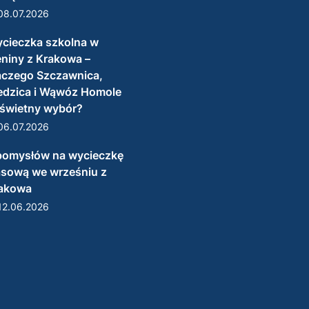
08.07.2026
cieczka szkolna w
eniny z Krakowa –
aczego Szczawnica,
edzica i Wąwóz Homole
 świetny wybór?
06.07.2026
pomysłów na wycieczkę
asową we wrześniu z
akowa
12.06.2026