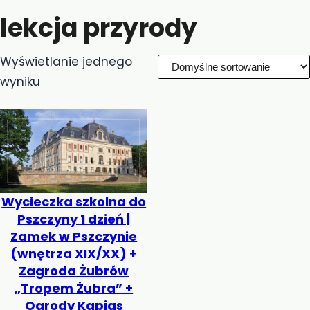
lekcja przyrody
Wyświetlanie jednego
wyniku
Wycieczka szkolna do
Pszczyny 1 dzień |
Zamek w Pszczynie
(wnętrza XIX/XX) +
Zagroda Żubrów
„Tropem Żubra” +
Ogrody Kapias