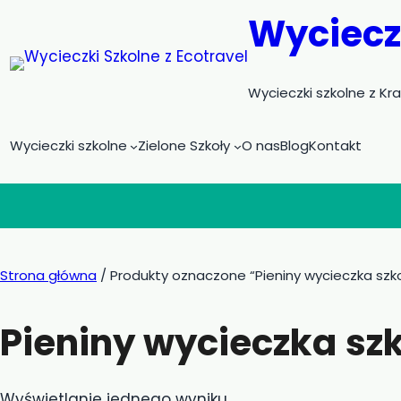
Przejdź
Wycieczk
do
treści
Wycieczki szkolne z Kr
Wycieczki szkolne
Zielone Szkoły
O nas
Blog
Kontakt
Strona główna
/ Produkty oznaczone “Pieniny wycieczka szk
Pieniny wycieczka sz
Wyświetlanie jednego wyniku