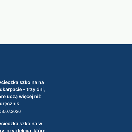
cieczka szkolna na
dkarpacie – trzy dni,
óre uczą więcej niż
dręcznik
08.07.2026
cieczka szkolna w
y, czyli lekcja, której