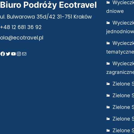
Wycieczk
Biuro Podróży Ecotravel
dniowe
ul. Bulwarowa 35d/42 31-751 Kraków
Wycieczk
+48 12 681 36 92
jednodnio
ola@ecotravel.pl
Wycieczk
tematyczn
Facebook
Twitter
YouTube
Instagram
Mail
Wycieczk
zagraniczn
Zielone 
Zielone 
Zielone 
Zielone 
Zielone 