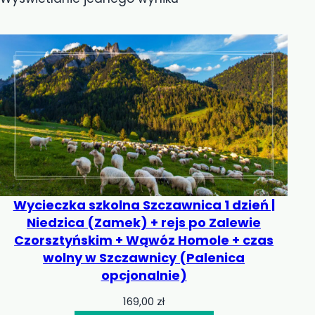
Wycieczka szkolna Szczawnica 1 dzień |
Niedzica (Zamek) + rejs po Zalewie
Czorsztyńskim + Wąwóz Homole + czas
wolny w Szczawnicy (Palenica
opcjonalnie)
169,00
zł