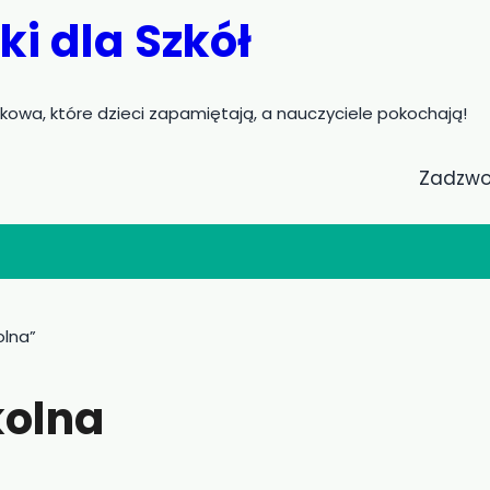
i dla Szkół
akowa, które dzieci zapamiętają, a nauczyciele pokochają!
Zadzwo
olna”
kolna