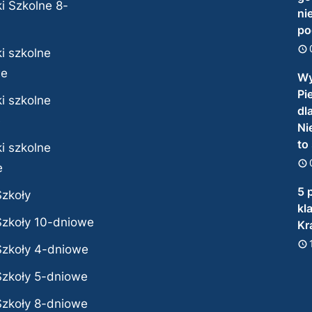
i Szkolne 8-
ni
po
i szkolne
we
Wy
Pi
i szkolne
dl
e
Ni
to
i szkolne
e
5 
Szkoły
kl
Szkoły 10-dniowe
Kr
Szkoły 4-dniowe
Szkoły 5-dniowe
Szkoły 8-dniowe