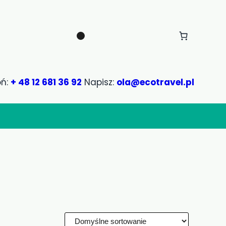
ń:
+ 48 12 681 36 92
Napisz:
ola@ecotravel.pl