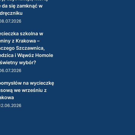
e da się zamknąć w
dręczniku
08.07.2026
cieczka szkolna w
eniny z Krakowa –
aczego Szczawnica,
edzica i Wąwóz Homole
 świetny wybór?
06.07.2026
pomysłów na wycieczkę
asową we wrześniu z
akowa
12.06.2026