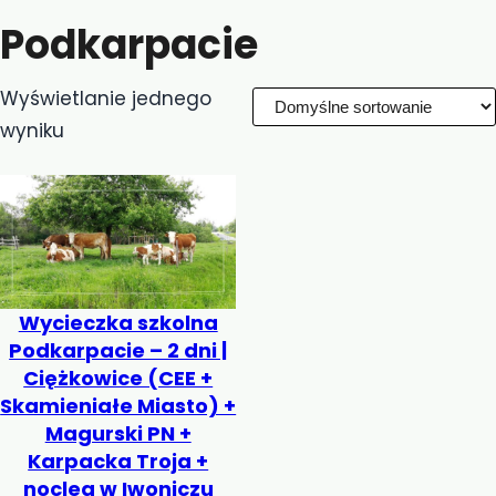
Podkarpacie
Wyświetlanie jednego
wyniku
Wycieczka szkolna
Podkarpacie – 2 dni |
Ciężkowice (CEE +
Skamieniałe Miasto) +
Magurski PN +
Karpacka Troja +
nocleg w Iwoniczu