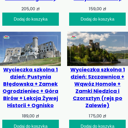
205,00
zł
159,00
zł
Dodaj do koszyka
Dodaj do koszyka
Wycieczka szkolna 1
Wycieczka szkolna 1
dzień: Pustynia
dzień: Szczawnica +
Błędowska + Zamek
Wąwóz Homole +
Ogrodzieniec + Góra
Zamki Niedzica i
Birów + Lekcja Żywej
Czorsztyn (rejs po
Historii + Ognisko
Zalewie)
189,00
zł
175,00
zł
Dodaj do koszyka
Dodaj do koszyka