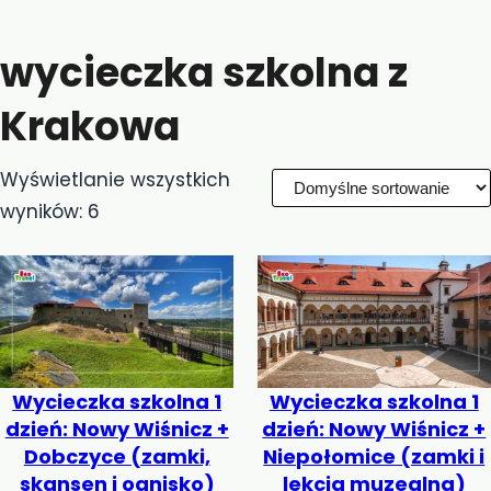
wycieczka szkolna z
Krakowa
Wyświetlanie wszystkich
wyników: 6
Wycieczka szkolna 1
Wycieczka szkolna 1
dzień: Nowy Wiśnicz +
dzień: Nowy Wiśnicz +
Dobczyce (zamki,
Niepołomice (zamki i
skansen i ognisko)
lekcja muzealna)