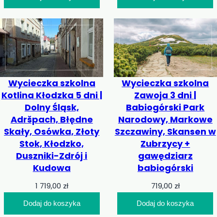
Wycieczka szkolna
Wycieczka szkolna
Kotlina Kłodzka 5 dni |
Zawoja 3 dni |
Dolny Śląsk,
Babiogórski Park
Adršpach, Błędne
Narodowy, Markowe
Skały, Osówka, Złoty
Szczawiny, Skansen w
Stok, Kłodzko,
Zubrzycy +
Duszniki-Zdrój i
gawędziarz
Kudowa
babiogórski
1 719,00
zł
719,00
zł
Dodaj do koszyka
Dodaj do koszyka