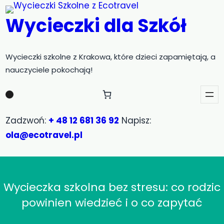
Przejdź
Wycieczki dla Szkół
do
treści
Wycieczki szkolne z Krakowa, które dzieci zapamiętają, a
nauczyciele pokochają!
Zadzwoń:
+ 48 12 681 36 92
Napisz:
ola@ecotravel.pl
Wycieczka szkolna bez stresu: co rodzic
powinien wiedzieć i o co zapytać